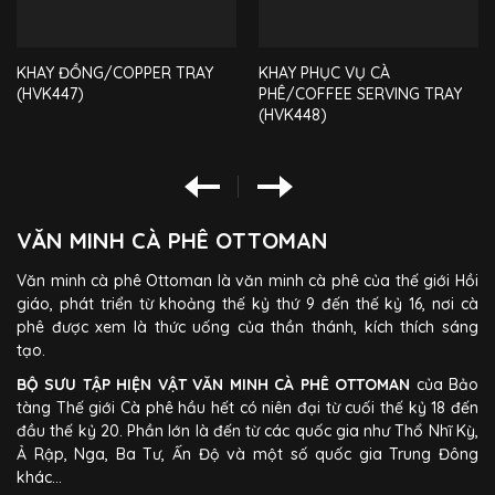
KHAY ĐỒNG/COPPER TRAY
KHAY PHỤC VỤ CÀ
(HVK447)
PHÊ/COFFEE SERVING TRAY
(HVK448)
VĂN MINH CÀ PHÊ OTTOMAN
Văn minh cà phê Ottoman là văn minh cà phê của thế giới Hồi
giáo, phát triển từ khoảng thế kỷ thứ 9 đến thế kỷ 16, nơi cà
phê được xem là thức uống của thần thánh, kích thích sáng
tạo.
BỘ SƯU TẬP HIỆN VẬT VĂN MINH CÀ PHÊ OTTOMAN
của Bảo
tàng Thế giới Cà phê hầu hết có niên đại từ cuối thế kỷ 18 đến
đầu thế kỷ 20. Phần lớn là đến từ các quốc gia như Thổ Nhĩ Kỳ,
Ả Rập, Nga, Ba Tư, Ấn Độ và một số quốc gia Trung Đông
khác…