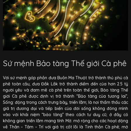
Sứ mệnh Bảo tàng Thế giới Cà phê
Với sứ mệnh góp phần đưa Buôn Ma Thuột trở thành thủ phủ cà
phê toàn cầu, đưa Đắk Lắk trở thành điểm đến của hơn 2.5 tỷ
người yêu và đam mê cà phê trên toàn thế giới, Bảo tàng Thế
giới Cà phê được định vị trở thành “Bảo tàng của tương lai”,
Sống: động trong cách trưng bày, triển lãm; là nơi thẩm thấu các
giá trị đương đại và tiếp biến của đời sống không đóng mình
vào với khái niệm “bảo tàng” theo cách tư duy cũ; ở đây có
không gian triển lãm mang tính Mở: mở rộng cho các hoạt động
về Thân – Tâm – Trí với giá trị cốt lõi là Tinh thần Cà phê; mở