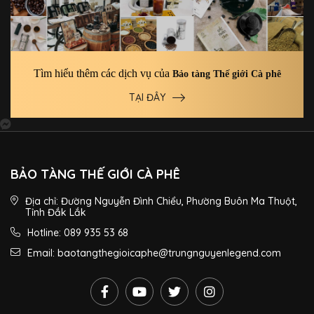
Tìm hiểu thêm các dịch vụ của
Bảo tàng Thế giới Cà phê
TẠI ĐÂY
BẢO TÀNG THẾ GIỚI CÀ PHÊ
Địa chỉ: Đường Nguyễn Đình Chiểu, Phường Buôn Ma Thuột,
Tỉnh Đắk Lắk
Hotline: 089 935 53 68
Email: baotangthegioicaphe@trungnguyenlegend.com