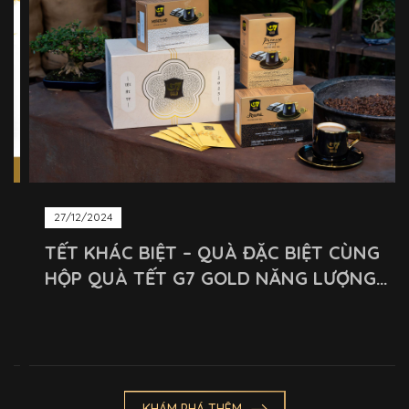
27/12/2024
TẾT KHÁC BIỆT – QUÀ ĐẶC BIỆT CÙNG
HỘP QUÀ TẾT G7 GOLD NĂNG LƯỢNG
THỨ THIỆT CHO TẾT TỈNH THỨC
KHÁM PHÁ THÊM