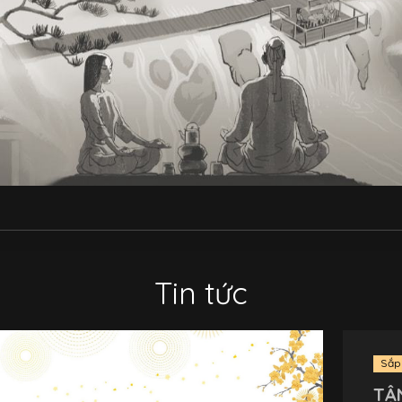
Tin tức
Sắp
TẬ