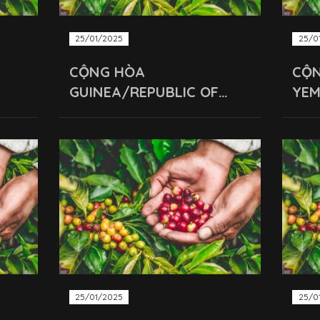
25/01/2025
25/0
CỘNG HÒA
CỘ
GUINEA/REPUBLIC OF
YEM
GUINEA
YE
25/01/2025
25/0