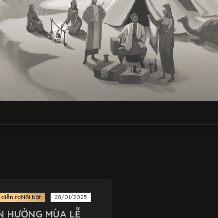
 diễn ra
Nổi bật
28/01/2025
N HƯỞNG MÙA LỄ