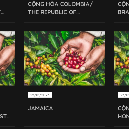
CỘNG HÒA COLOMBIA/
CỘN
F
THE REPUBLIC OF
BRA
COLOMBIA
REP
25/01/2025
25/0
JAMAICA
CỘ
OSTA
HON
HO