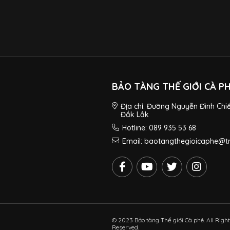
BẢO TÀNG THẾ GIỚI CÀ P
Địa chỉ: Đường Nguyễn Đình Chi
Đắk Lắk
Hotline: 089 935 53 68
Email: baotangthegioicaphe@
© 2023 Bảo tàng Thế giới Cà phê. All Righ
Reserved.