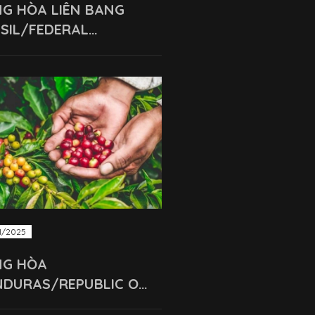
G HÒA LIÊN BANG
SIL/FEDERAL
UBLIC OF BRASIL
1/2025
NG HÒA
DURAS/REPUBLIC OF
NDURAS