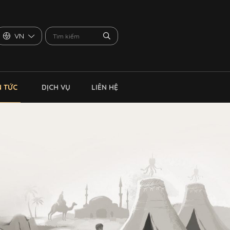
VN
N TỨC
DỊCH VỤ
LIÊN HỆ