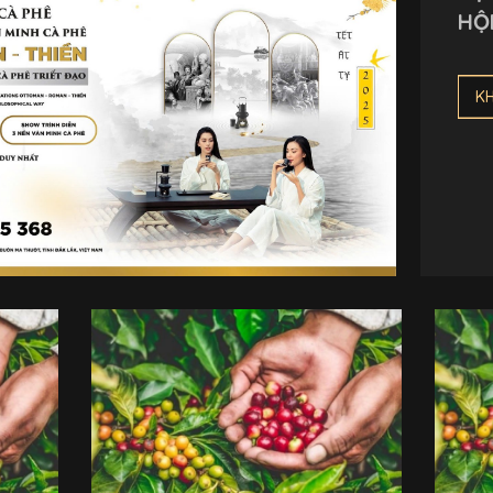
HỘ
TẠ
GIỚ
K