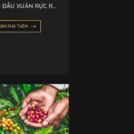
I ĐẦU XUÂN RỰC RỠ
I BẢO TÀNG THẾ
I CÀ PHÊ 🧧🌸🎉
HÁM PHÁ THÊM