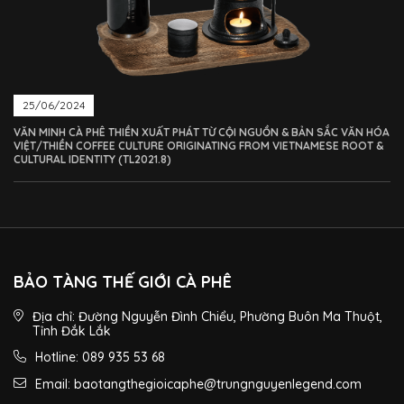
25/06/2024
VĂN MINH CÀ PHÊ THIỀN XUẤT PHÁT TỪ CỘI NGUỒN & BẢN SẮC VĂN HÓA
VIỆT/THIỀN COFFEE CULTURE ORIGINATING FROM VIETNAMESE ROOT &
CULTURAL IDENTITY (TL2021.8)
BẢO TÀNG THẾ GIỚI CÀ PHÊ
Địa chỉ: Đường Nguyễn Đình Chiểu, Phường Buôn Ma Thuột,
Tỉnh Đắk Lắk
Hotline: 089 935 53 68
Email: baotangthegioicaphe@trungnguyenlegend.com