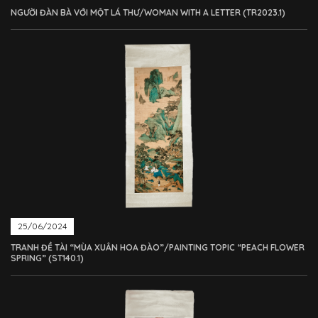
NGƯỜI ĐÀN BÀ VỚI MỘT LÁ THƯ/WOMAN WITH A LETTER (TR2023.1)
25/06/2024
TRANH ĐỀ TÀI “MÙA XUÂN HOA ĐÀO”/PAINTING TOPIC “PEACH FLOWER
SPRING” (ST140.1)