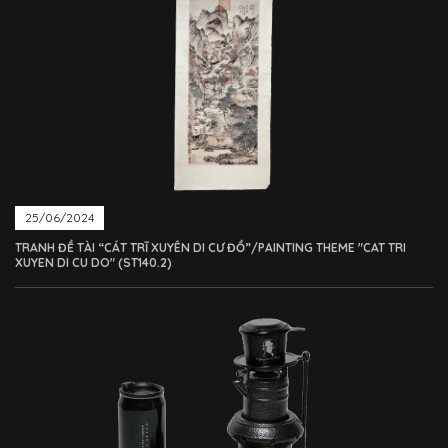
25/06/2024
TRANH ĐỀ TÀI “CÁT TRĨ XUYÊN DI CƯ ĐỒ”/PAINTING THEME "CAT TRI
XUYEN DI CU DO" (ST140.2)