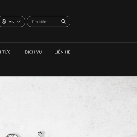
VN
N TỨC
DỊCH VỤ
LIÊN HỆ