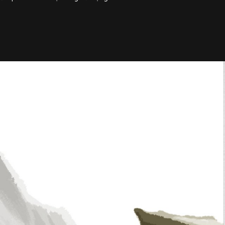
chiết xuất tinh chất và hương
guyên bản của hạt cà phê trong
ất. Thuật ngữ Espresso ra đời và
iển Ý với nghĩa “Cà phê có thể
c và chỉ dành cho bạn”.
 đưa xã hội Tây Âu lúc bấy giờ
ập trong bia vàng – đen – trắng
thế kỷ, mở ra thời kỳ khai sáng,
cuộc cách mạng công nghiệp lần
 dụng khoa học kỹ thuật phát