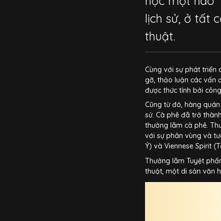
học một hào” 
lịch sử, ở tất 
thuật.
Cùng với sự phát triển
gỡ, thảo luận các vấn đ
được thức tỉnh bởi côn
Cũng từ đó, hàng quán 
sử. Cà phê đã trở thàn
thưởng lãm cà phê. Thư
với sự phân vùng và tươ
Ý) và Viennese Spirit (
Thưởng lãm Tuyệt phẩm
thuật, một di sản văn 