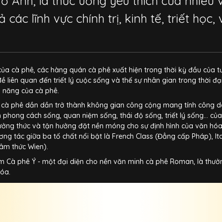
ở Anh, là thức uống yêu thích của nhiều 
cả các lĩnh vực chính trị, kinh tế, triết học
 của cà phê, các hàng quán cà phê xuất hiện trong thời kỳ đầu của t
ề liên quan đến triết lý cuộc sống và thế sự nhân gian trong thời đ
g năng của cà phê.
cà phê dần dần trở thành không gian công cộng mang tính công dân
h phong cách sống, quan niệm sống, thái độ sống, triết lý sống… củ
ởng thức và tận hưởng đặt nền móng cho sự định hình của văn hóa 
ng tác giữa ba tố chất nổi bật là French Class (Đẳng cấp Pháp), It
Tâm thức Wien).
 Cà phê Ý - một đại diện cho nền văn minh cà phê Roman, là thư
hóa.