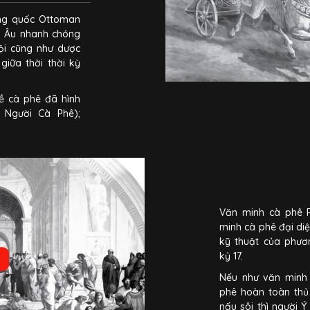
ơng quốc Ottoman
u Âu nhanh chóng
ội cũng như dược
giữa thời thời kỳ
ề cà phê đã hình
 Người Cà Phê);
 biểu trưng cho sự
và thẳng tiến đến
ồn năng lượng cho
trào Phục Hưng.
Văn minh cà phê 
minh cà phê đại di
kỹ thuật của phươ
kỷ 17.
Nếu như văn minh 
phê hoàn toàn thủ
nấu sôi thì người 