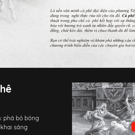
phê
: phá bỏ bóng
i khai sáng