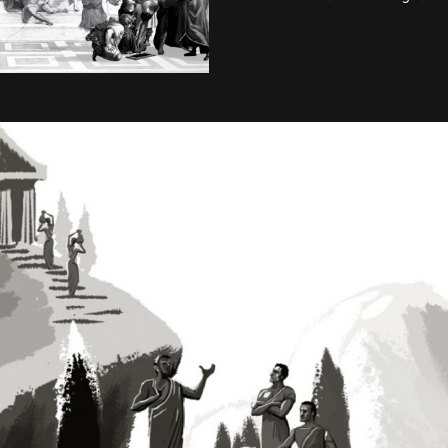
áp suất hơi nước 
thơm thuần túy, n
thời gian nhanh nh
được đưa vào từ đ
phục vụ ngay lập tứ
Cà phê đã góp phần
thoát khỏi cảnh ng
kéo dài hàng chục 
đặt nền móng cho 
1 cùng những ứng
triển vượt bậc.