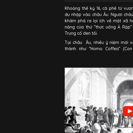
Khoảng thế kỷ 16, cà phê từ vư
du nhập vào châu Âu. Người châ
khám phá ra lợi ích về mặt xã h
năng của thứ “thức uống Ả Rập” 
Trung cổ đen tối.
Tại châu Âu, nhiều ý niệm mới v
thành như “Homo Coffea” (Con
“Societas Coffea” (Xã Hội Cà Phê)
đổi đời, đoạn tuyệt với quá khứ 
tương lai. Cà phê trở thành ngu
các phong trào tri thức và phong 