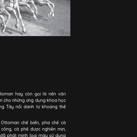
Roman hay còn gọi là nền văn
ện cho những ứng dụng khoa học
ng Tây nổi danh từ khoảng thế
Ottoman chế biến, pha chế cà
 công, cà phê được nghiền mịn,
Ý đã phát minh loại máy sử dụng