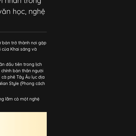
vĩ nhân trong
, văn học, nghệ
ư bản trở thành nơi gặp
ại của Khai sáng và
 đầu tiên trong lịch
a chính bản thân người
cà phê Tây Âu lục địa
alian Style (Phong cách
ởng lãm cả một nghệ