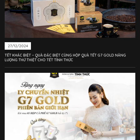
27/12/2024
TẾT KHÁC BIỆT – QUÀ ĐẶC BIỆT CÙNG HỘP QUÀ TẾT G7 GOLD NĂNG
LƯỢNG THỨ THIỆT CHO TẾT TỈNH THỨC