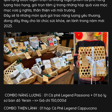
lượng hảo hạng, gói trọn tâm ý trong những hộp quà vừa mộc
mạc vừa ý nghĩa, thân thiện với môi trường.
Đây sẽ là những món quà gửi trao năng lượng yêu thương,
đong đầy thay cho lời chúc sức khỏe, an lành trong năm mới
2025.
COMBO NĂNG LƯỢNG : 01 Cà phê Legend Passiona + 01 bộ ly
sứ bản đồ Yersin -->> Giá chỉ 150,000đ
COMBO THIỆN LÀNH : 01 hộp Cà Phê Legend Cappuccino