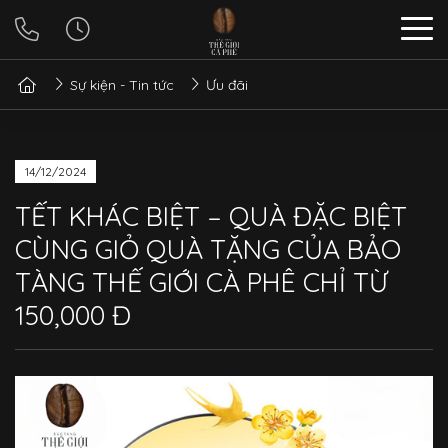
Sự kiện - Tin tức
Ưu đãi
14/12/2024
TẾT KHÁC BIỆT – QUÀ ĐẶC BIỆT
CÙNG GIỎ QUÀ TẶNG CỦA BẢO
TÀNG THẾ GIỚI CÀ PHÊ CHỈ TỪ
150,000 Đ