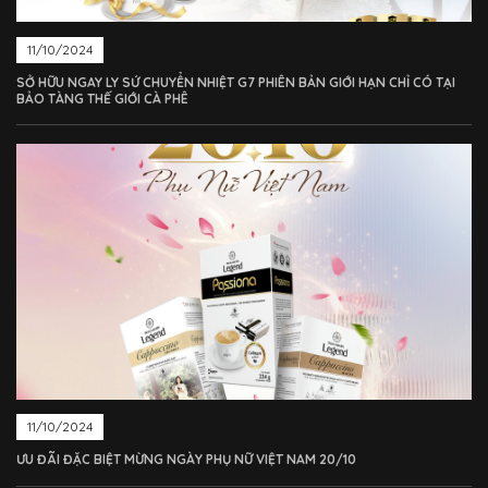
11/10/2024
SỞ HỮU NGAY LY SỨ CHUYỂN NHIỆT G7 PHIÊN BẢN GIỚI HẠN CHỈ CÓ TẠI
BẢO TÀNG THẾ GIỚI CÀ PHÊ
11/10/2024
ƯU ĐÃI ĐẶC BIỆT MỪNG NGÀY PHỤ NỮ VIỆT NAM 20/10