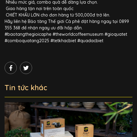
Nhiều mức giá, combo quà dễ dàng lựa chọn.
Giao hàng tận nơi trên toàn quốc
CHIẾT KHẤU LỚN cho đơn hàng từ 500,000đ trở lên.
Hãy liên hệ Bảo tàng Thế giới Cà phê đặt hàng ngay tại 0899
355 368 để nhận ngay ưu đãi hấp dẫn.
#baotangthegioicaphe #theworldcoffeemuseum #gioquatet
#comboquatang2025 #tetkhacbiet #quadacbiet
Tin tức khác