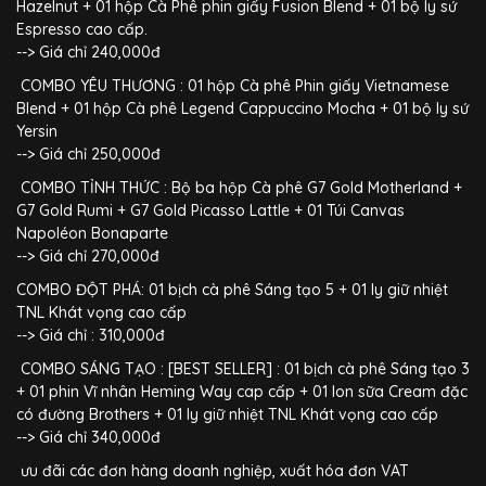
Hazelnut + 01 hộp Cà Phê phin giấy Fusion Blend + 01 bộ ly sứ
Espresso cao cấp.
--> Giá chỉ 240,000đ
COMBO YÊU THƯƠNG : 01 hộp Cà phê Phin giấy Vietnamese
Blend + 01 hộp Cà phê Legend Cappuccino Mocha + 01 bộ ly sứ
Yersin
--> Giá chỉ 250,000đ
COMBO TỈNH THỨC : Bộ ba hộp Cà phê G7 Gold Motherland +
G7 Gold Rumi + G7 Gold Picasso Lattle + 01 Túi Canvas
Napoléon Bonaparte
--> Giá chỉ 270,000đ
COMBO ĐỘT PHÁ: 01 bịch cà phê Sáng tạo 5 + 01 ly giữ nhiệt
TNL Khát vọng cao cấp
--> Giá chỉ : 310,000đ
COMBO SÁNG TẠO : [BEST SELLER] : 01 bịch cà phê Sáng tạo 3
+ 01 phin Vĩ nhân Heming Way cap cấp + 01 lon sữa Cream đặc
có đường Brothers + 01 ly giữ nhiệt TNL Khát vọng cao cấp
--> Giá chỉ 340,000đ
ưu đãi các đơn hàng doanh nghiệp, xuất hóa đơn VAT