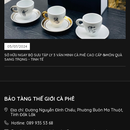
05/07/2024
SỞ HỮU NGAY BỘ SƯU TẬP LY 3 VĂN MINH CÀ PHÊ CAO CẤP ☕MÓN QUÀ
SANG TRỌNG - TINH TẾ
BẢO TÀNG THẾ GIỚI CÀ PHÊ
Địa chỉ: Đường Nguyễn Đình Chiểu, Phường Buôn Ma Thuột,
Tỉnh Đắk Lắk
Hotline: 089 935 53 68