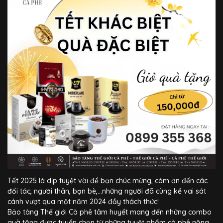
Tết 2025 là dịp tuyệt vời để bạn chúc mừng, cám ơn đến các
đối tác, người thân, bạn bè,…những người đã cùng kề vai sát
cánh vượt qua một năm 2024 đầy thách thức!
Bảo tàng Thế giới Cà phê tâm huyết mang đến những combo
quà tặng được tuyển chọn từ những tuyệt phẩm cà phê năng