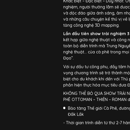
Khác biệt – Đặc biệt – Duy nhất: 
nghiệm, người thưởng lãm sẽ được
và độc đáo giữa ánh sáng, âm nhạ
và những câu chuyện kể thú vị về 
tảng công nghệ 3D mapping.
Lần đầu tiên show trải nghiệm 
kết hợp giữa nghệ thuật và công 
toàn bộ diễn trình mà Trung Nguyê
nghệ thuật… của cà phê trong mọi l
Đạo”.
Với sự đầu tư công phu, đầy tâm 
vọng chương trình sẽ trở thành mộ
biệt cho du khách khi đến với Thủ
phần hiện thực hóa mục tiêu đưa Đ
KHÔNG THỂ BỎ QUA SHOW TRẢI NG
PHÊ OTTOMAN – THIỀN – ROMAN diễ
Bảo tàng Thế giới Cà Phê, đường
Đắk Lắk
- Thời gian trình diễn từ thứ 2-7 hà