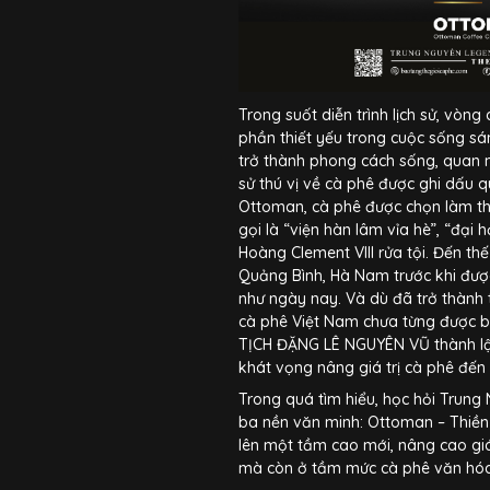
Trong suốt diễn trình lịch sử, vòng
phần thiết yếu trong cuộc sống sán
trở thành phong cách sống, quan ni
sử thú vị về cà phê được ghi dấu qu
Ottoman, cà phê được chọn làm th
gọi là “viện hàn lâm vỉa hè”, “đại
Hoàng Clement VIII rửa tội. Đến th
Quảng Bình, Hà Nam trước khi đượ
như ngày nay. Và dù đã trở thành
cà phê Việt Nam chưa từng được bi
TỊCH ĐẶNG LÊ NGUYÊN VŨ thành lậ
khát vọng nâng giá trị cà phê
Trong quá tìm hiểu, học hỏi Trung
ba nền văn minh: Ottoman – Thiề
lên một tầm cao mới, nâng cao giá
mà còn ở tầm mức cà phê văn hóa,