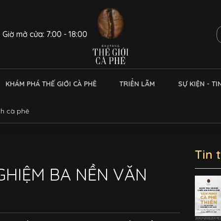
Giờ mở cửa: 7:00 - 18:00
KHÁM PHÁ THẾ GIỚI CÀ PHÊ
TRIỂN LÃM
SỰ KIỆN - TI
nh cà phê
Tin 
GHIỆM BA NỀN VĂN