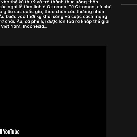
 vào thế kỷ thứ 9 và trở thành thức uống thần
các nghi lễ tâm linh ở Ottoman. Từ Ottoman, cà phê
o giữa các quốc gia, theo chân các thương nhân
 Âu bước vào thời kỳ khai sáng và cuộc cách mạng
Từ châu Âu, cà phê lại được lan tỏa ra khắp thế giới
 Việt Nam, Indonesia…