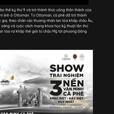
vào thế kỷ thứ 9 và trở thành thức uống thần thánh của
tâm linh ở Ottoman. Từ Ottoman, cà phê đã trở thành
 gia, theo chân các thương nhân lan tỏa khắp châu Âu,
i sáng và cuộc cách mạng khoa học kỹ thuật lần thứ
lan tỏa ra khắp thế giới từ châu Mỹ tới phương Đông