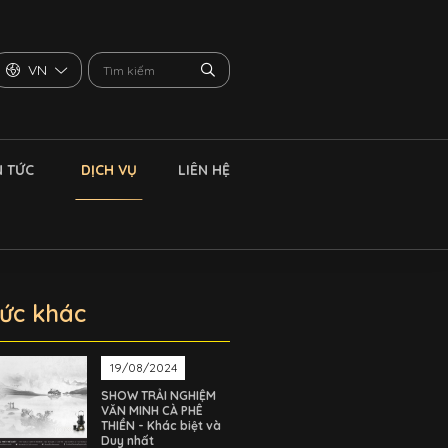
VN
N TỨC
DỊCH VỤ
LIÊN HỆ
tức khác
19/08/2024
SHOW TRẢI NGHIỆM
VĂN MINH CÀ PHÊ
THIỀN - Khác biệt và
Duy nhất