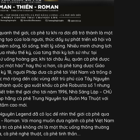
 quanh thế giới, cà phê từ khi ra đời đã trở thành là một
g tạo của loài người, thúc đẩy sự phát triển xã hội và
ệm sống, lối sống, triết lý sống. Nhiều minh chứng lịch
a nhiều thế kỷ, của từng thời kỳ lịch sử như: tại
ứ uống hoàng gia; khi tới châu Âu, quán cà phê được
 học một hào” hay thú vị hơn, cà phê từng được Giáo
ế kỷ 18, người Pháp đưa cà phê tới Việt Nam và trồng ở
c mở rộng đến các vùng đất trù phú của Tây Nguyên
 thành quốc gia xuất khẩu cà phê Robusta số 1 nhưng
ết trên thế giới cho tới năm 1996, Nhà Sáng Lập – CHỦ
p hãng cà phê Trung Nguyên tại Buôn Ma Thuột với
 đến tầm cao mới.
 Nguyên Legend đã cô lọc để nhìn thế giới cà phê qua
n – Roman. Với mong muốn đưa ngành cà phê Việt Nam
 trị cà phê không chỉ là một thức uống thông thường
 cà phê nghệ thuật, cà phê tinh thần….