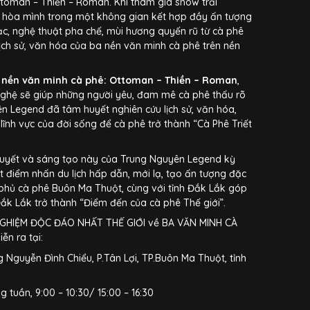
Ottoman – Thiền – Roman. Khi tham gia show trải
 hòa mình trong một không gian kết hợp đầy ấn tượng
c, nghệ thuật pha chế, mùi hương quyến rũ từ cà phê
lịch sử, văn hóa của ba nền văn minh cà phê trên nền
3 nền văn minh cà phê: Ottoman – Thiền – Roman
,
nghệ sẽ giúp những người yêu, đam mê cà phê thấu rõ
n Legend đã tâm huyết nghiên cứu lịch sử, văn hóa,
ĩnh vực của đời sống để cà phê trở thành “Cà Phê Triết
huyết và sáng tạo này của Trung Nguyên Legend kỳ
t điểm nhấn du lịch hấp dẫn, mới lạ, tạo ấn tượng đặc
 phủ cà phê Buôn Ma Thuột, cùng với tỉnh Đắk Lắk góp
ắk Lắk trở thành “Điểm đến của cà phê Thế giới”.
HIỆM ĐỘC ĐÁO NHẤT THẾ GIỚI về BA VĂN MINH CÀ
n ra tại:
 Nguyễn Đình Chiểu, P.Tân Lợi, TP.Buôn Ma Thuột, tỉnh
ng tuần, 9:00 – 10:30/ 15:00 – 16:30