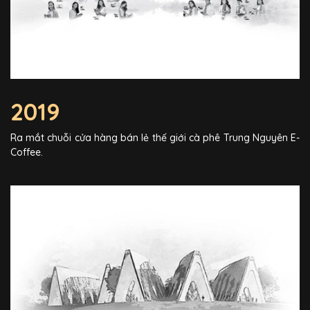
2019
Ra mắt chuỗi cửa hàng bán lẻ thế giới cà phê Trung Nguyên E-
Coffee.