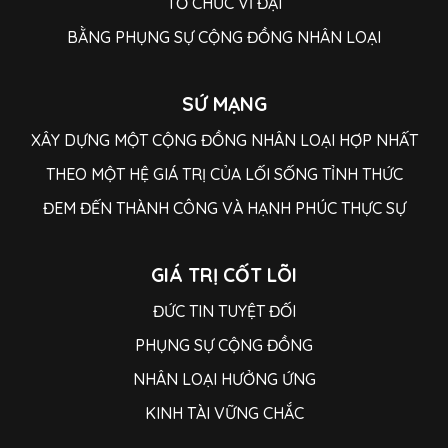
TỔ CHỨC VĨ ĐẠI
BẰNG PHỤNG SỰ CỘNG ĐỒNG NHÂN LOẠI
SỨ MẠNG
XÂY DỰNG MỘT CỘNG ĐỒNG NHÂN LOẠI HỢP NHẤT
THEO MỘT HỆ GIÁ TRỊ CỦA LỐI SỐNG TỈNH THỨC
ĐEM ĐẾN THÀNH CÔNG VÀ HẠNH PHÚC THỰC SỰ
GIÁ TRỊ CỐT LÕI
ĐỨC TIN TUYỆT ĐỐI
PHỤNG SỰ CỘNG ĐỒNG
NHÂN LOẠI HƯỞNG ỨNG
KINH TÀI VỮNG CHẮC