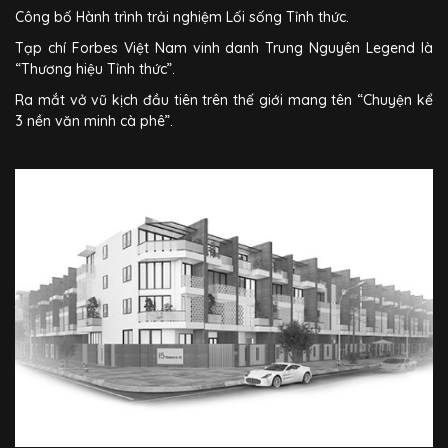
Công bố Hành trình trải nghiệm Lối sống Tỉnh thức.
Tạp chí Forbes Việt Nam vinh danh Trung Nguyên Legend là
“Thương hiệu Tỉnh thức”.
Ra mắt vở vũ kịch đầu tiên trên thế giới mang tên “Chuyện kể
3 nền văn minh cà phê”.