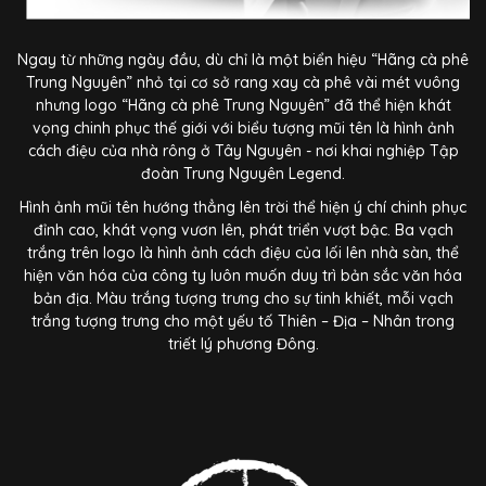
Ngay từ những ngày đầu, dù chỉ là một biển hiệu “Hãng cà phê
Trung Nguyên” nhỏ tại cơ sở rang xay cà phê vài mét vuông
nhưng logo “Hãng cà phê Trung Nguyên” đã thể hiện khát
vọng chinh phục thế giới với biểu tượng mũi tên là hình ảnh
cách điệu của nhà rông ở Tây Nguyên - nơi khai nghiệp Tập
đoàn Trung Nguyên Legend.
Hình ảnh mũi tên hướng thẳng lên trời thể hiện ý chí chinh phục
đỉnh cao, khát vọng vươn lên, phát triển vượt bậc. Ba vạch
trắng trên logo là hình ảnh cách điệu của lối lên nhà sàn, thể
hiện văn hóa của công ty luôn muốn duy trì bản sắc văn hóa
bản địa. Màu trắng tượng trưng cho sự tinh khiết, mỗi vạch
trắng tượng trưng cho một yếu tố Thiên – Địa – Nhân trong
triết lý phương Đông.