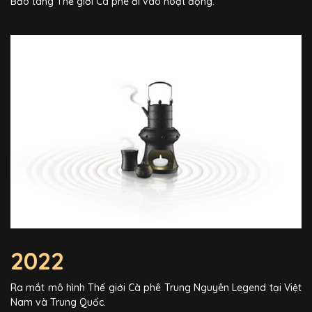
Bảo tàng Thế giới Cà phê đi vào hoạt động.
2022
Ra mắt mô hình Thế giới Cà phê Trung Nguyên Legend tại Việt
Nam và Trung Quốc.