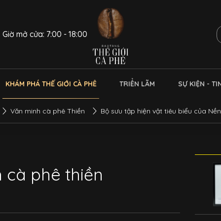
Giờ mở cửa: 7:00 - 18:00
KHÁM PHÁ THẾ GIỚI CÀ PHÊ
TRIỂN LÃM
SỰ KIỆN - TI
Văn minh cà phê Thiền
Bộ sưu tập hiện vật tiêu biểu của Nề
 cà phê thiền