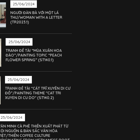
25/06/2024
NGƯỜI ĐÀN BÀ VỚI MỘT LÁ
THƯ/WOMAN WITH A LETTER
(TR2023.1)
25/06/2024
TRANH ĐỀ TÀI “MÙA XUÂN HOA
ĐÀO”/PAINTING TOPIC “PEACH
FLOWER SPRING” (ST140.1)
25/06/2024
TRANH ĐỀ TÀI “CÁT TRĨ XUYÊN DI CƯ
ĐỒ”/PAINTING THEME "CAT TRI
XUYEN DI CU DO" (ST140.2)
25/06/2024
VĂN MINH CÀ PHÊ THIỀN XUẤT PHÁT TỪ
CỘI NGUỒN & BẢN SẮC VĂN HÓA
VIỆT/THIỀN COFFEE CULTURE