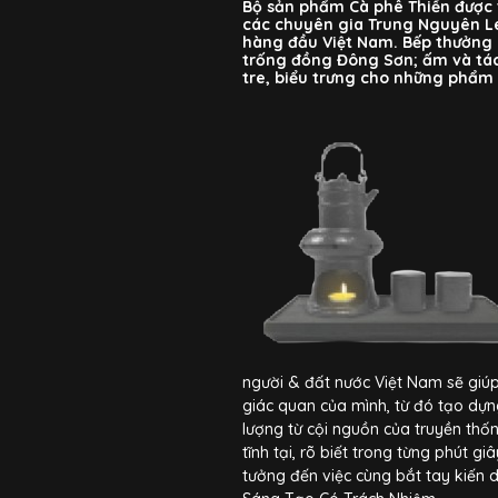
Bộ sản phẩm Cà phê Thiền được 
các chuyên gia Trung Nguyên Le
hàng đầu Việt Nam. Bếp thưởng 
trống đồng Đông Sơn; ấm và tác
tre, biểu trưng cho những phẩm 
người & đất nước Việt Nam sẽ giúp
giác quan của mình, từ đó tạo dựn
lượng từ cội nguồn của truyền thốn
tĩnh tại, rõ biết trong từng phút g
tưởng đến việc cùng bắt tay kiến d