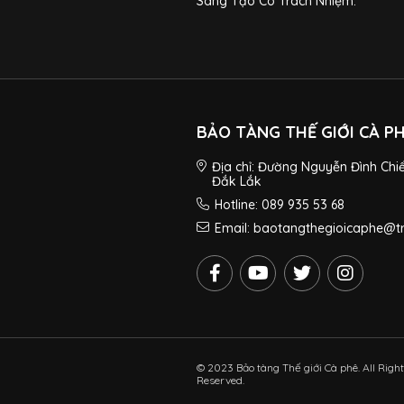
Sáng Tạo Có Trách Nhiệm.
BẢO TÀNG THẾ GIỚI CÀ P
Địa chỉ: Đường Nguyễn Đình Chi
Đắk Lắk
Hotline: 089 935 53 68
Email: baotangthegioicaphe@
© 2023 Bảo tàng Thế giới Cà phê. All Righ
Reserved.