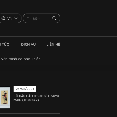
VN
N TỨC
DỊCH VỤ
LIÊN HỆ
n Văn minh cà phê Thiền
25/06/2024
CÔ HẦU GÁI OTSUYU/OTSUYU
MAID (TR2023.2)