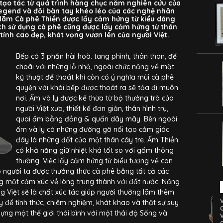
tạo tác từ quá trình hàng chục năm nghiên cứu của
gend và đôi bàn tay khéo léo của các nghệ nhân
lãm Cà phê Thiền được lấy cảm hứng từ kiểu dáng
h sử dụng cà phê cũng được lấy cảm hứng từ thân
tính cao đẹp, khát vọng vươn lên của người Việt.
Bếp có 3 phần hài hoà: tang phình, thân thon, đế
choãi với những lỗ nhỏ, ngoài chức năng về mặt
kỹ thuật để thoát khí còn có ý nghĩa mùi cà phê
quyện với khói bếp được thoát ra sẽ tỏa đi muôn
nơi. Ấm và ly được kế thừa từ bộ thưởng trà của
người Việt xưa, thiết kế đơn giản, thân hình trụ,
quai ấm bằng đồng & quấn dây mây. Bên ngoài
ấm và ly có những đường gờ nổi tạo cảm giác
đây là những đốt của một thân cây tre. Ấm Thiền
có khả năng giữ nhiệt khá tốt so với gốm thông
thường. Việc lấy cảm hứng từ biểu tượng về con
 người ta được thưởng thức cà phê bằng tất cả các
g một cảm xúc về lòng trung thành với đất nước. Năng
g Việt sẽ là chất xúc tác giúp người thưởng lãm thêm
iây để tỉnh thức, chiêm nghiệm, khát khao và thật sự suy
ựng một thế giới thái bình với một thái độ Sống và