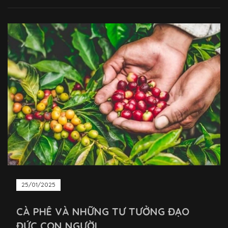
25/01/2025
CÀ PHÊ VÀ NHỮNG TƯ TƯỞNG ĐẠO
ĐỨC CON NGƯỜI