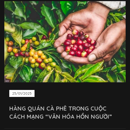
25/01/2025
HÀNG QUÁN CÀ PHÊ TRONG CUỘC
CÁCH MẠNG “VĂN HÓA HỒN NGƯỜI”