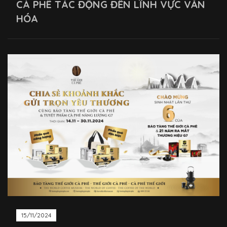
CÀ PHÊ TÁC ĐỘNG ĐẾN LĨNH VỰC VĂN
HÓA
15/11/2024