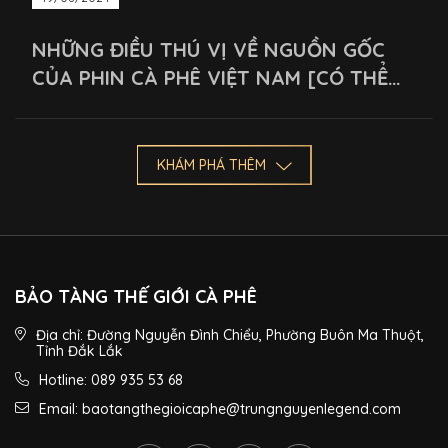
NHỮNG ĐIỀU THÚ VỊ VỀ NGUỒN GỐC
CỦA PHIN CÀ PHÊ VIỆT NAM [CÓ THỂ
BẠN CHƯA BIẾT]
KHÁM PHÁ THÊM
BẢO TÀNG THẾ GIỚI CÀ PHÊ
Địa chỉ: Đường Nguyễn Đình Chiểu, Phường Buôn Ma Thuột,
Tỉnh Đắk Lắk
Hotline: 089 935 53 68
Email: baotangthegioicaphe@trungnguyenlegend.com