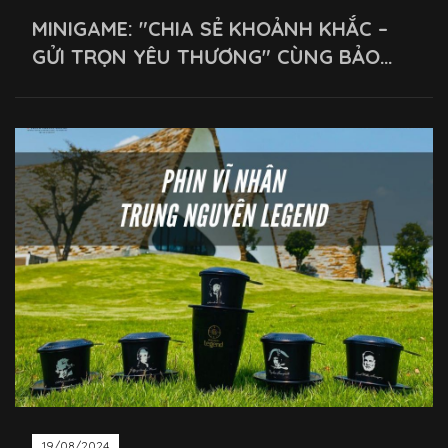
MINIGAME: "CHIA SẺ KHOẢNH KHẮC –
GỬI TRỌN YÊU THƯƠNG" CÙNG BẢO
TÀNG THẾ GIỚI CÀ PHÊ VÀ TUYỆT
PHẨM CÀ PHÊ G7
19/08/2024