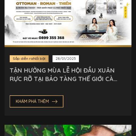
Sắp diễn ra
Nổi bật
28/01/2025
TẬN HƯỞNG MÙA LỄ HỘI ĐẦU XUÂN
RỰC RỠ TẠI BẢO TÀNG THẾ GIỚI CÀ
PHÊ 🧧🌸🎉
KHÁM PHÁ THÊM