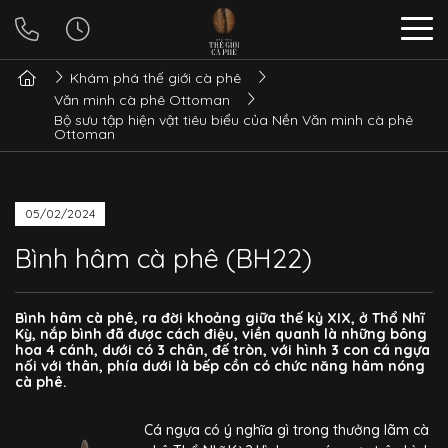
Khám phá thế giới cà phê
Văn minh cà phê Ottoman
Bộ sưu tập hiện vật tiêu biểu của Nền Văn minh cà phê
Ottoman
05/02/2024
Bình hâm cà phê (BH22)
Bình hâm cà phê, ra đời khoảng giữa thế kỷ XIX, ở Thổ Nhĩ
Kỳ, nắp bình đã được cách điệu, viền quanh là những bông
hoa 4 cánh, dưới có 3 chân, đế tròn, với hình 3 con cá ngựa
nối với thân, phía dưới là bếp cồn có chức năng hâm nóng
cà phê.
Cá ngựa có ý nghĩa gì trong thưởng lãm cà