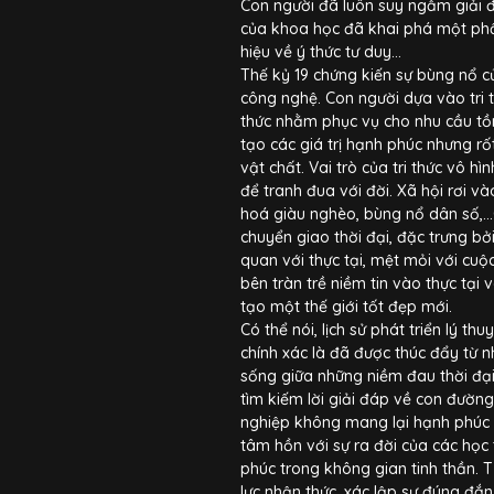
Con người đã luôn suy ngẫm giải đá
của khoa học đã khai phá một phần
hiệu về ý thức tư duy…
Thế kỷ 19 chứng kiến sự bùng nổ 
công nghệ. Con người dựa vào tri 
thức nhằm phục vụ cho nhu cầu tồn
tạo các giá trị hạnh phúc nhưng rố
vật chất. Vai trò của tri thức vô hì
để tranh đua với đời. Xã hội rơi và
hoá giàu nghèo, bùng nổ dân số,…C
chuyển giao thời đại, đặc trưng b
quan với thực tại, mệt mỏi với cuộ
bên tràn trề niềm tin vào thực tại
tạo một thế giới tốt đẹp mới.
Có thể nói, lịch sử phát triển lý t
chính xác là đã được thúc đẩy từ n
sống giữa những niềm đau thời đại
tìm kiếm lời giải đáp về con đườn
nghiệp không mang lại hạnh phúc 
tâm hồn với sự ra đời của các học
phúc trong không gian tinh thần. 
lực nhận thức, xác lập sự đúng đắn