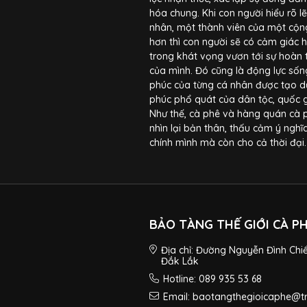
hóa chung. Khi con người hiểu rõ lẽ
nhân, một thành viên của một cộn
hơn thì con người sẽ có cảm giác 
trong khát vọng vươn tới sự hoàn 
của mình. Đó cũng là động lực sống
phúc của từng cá nhân được tạo dự
phúc phổ quát của dân tộc, quốc g
Như thế, cà phê và hàng quán cà 
nhìn lại bản thân, thấu cảm ý ngh
chính mình mà còn cho cả thời đại.
BẢO TÀNG THẾ GIỚI CÀ P
Địa chỉ: Đường Nguyễn Đình Chi
Đắk Lắk
Hotline: 089 935 53 68
Email: baotangthegioicaphe@