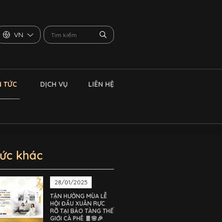
VN
N TỨC
DỊCH VỤ
LIÊN HỆ
tức khác
28/01/2025
TẬN HƯỞNG MÙA LỄ
HỘI ĐẦU XUÂN RỰC
RỠ TẠI BẢO TÀNG THẾ
GIỚI CÀ PHÊ 🧧🌸🎉