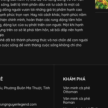
 sống, biết lộ trình phấn đấu với tư cách là một cá
g đồng người vươn tới những giá trị phẩm hạnh cao
hạnh phúc trọn vẹn. Hay nói cách khác, hạnh phúc nằm
thiện chính mình, hoàn thiện các rung động tâm hồn
, động lực của sự phát triển con người. Một khi hạnh
ng trên cơ sở lẽ phải tâm hồn, sẽ bồi đắp nên hạnh
ia.
phê đã trở thành phương thức và nơi chốn để con người
ĩa cuộc sống để vinh thăng cuộc sống không chỉ cho
HÊ
KHÁM PHÁ
ểu, Phường Buôn Ma Thuột, Tỉnh
Văn minh cà phê
Ottoman
Văn minh cà phê
Roman
trungnguyenlegend.com