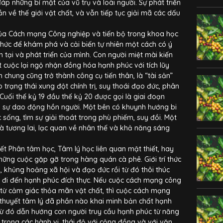
p những bí mật của vũ trụ và loài người. Sự phát triển
 về thế giới vật chất, và vẫn tiếp tục giải mã các dấu
của Cách mạng Công nghiệp và tiến bộ trong khoa học
thức để khám phá và cải biến tự nhiên một cách có ý
 tại và phát triển của mình. Con người miệt mài kiến
t cuộc lại ngộ nhận đồng hóa hạnh phúc với tích lũy
nh chung cũng trở thành công cụ tiến thân, là “tài sản”
o trạng thái xung đột chính trị, suy thoái đạo đức, phân
uối thế kỷ 19 đầu thế kỷ 20 được gọi là giai đoạn
ởi sự dao động hồn người. Một bên có khuynh hướng bi
c sống, tìm sự giải thoát trong phù phiếm, suy đồi. Một
 và tương lai, lạc quan về nhân thế và khả năng sáng
huyết Phân tâm học, Tâm lý học liên quan mật thiết, hay
hững cuộc gặp gỡ trong hàng quán cà phê. Giới trí thức
, khủng hoảng xã hội và đạo đức rồi từ đó thôi thúc
g đi đến hạnh phúc đích thực. Nếu cuộc cách mạng công
từ cảm giác thỏa mãn vật chất, thì cuộc cách mạng
 thuyết tâm lý đã phần nào khai minh bản chất hạnh
Từ đó dẫn hướng con người truy cầu hạnh phúc từ năng
 trong các hành vi, thái độ với cộng đồng và với văn