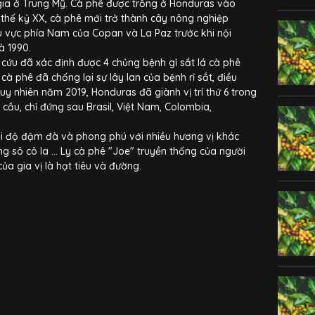
ia ở Trung Mỹ. Cà phê được trồng ở Honduras vào
thế kỷ XX, cà phê mới trở thành cây nông nghiệp
u vực phía Nam của Copan và La Paz trước khi nội
à 1990.
cứu đã xác định được 4 chủng bệnh gỉ sắt lá cà phê
à phê đã chống lại sự lây lan của bệnh rỉ sắt, điều
tuy nhiên năm 2019, Honduras đã giành vị trí thứ 6 trong
cầu, chỉ đứng sau Brasil, Việt Nam, Colombia,
i độ đậm đà và phong phú với nhiều hương vị khác
ng sô cô la ... Ly cà phê "Joe" truyền thống của người
a gia vị là hạt tiêu và đường.