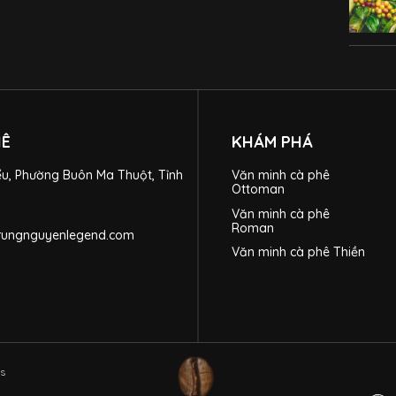
HÊ
KHÁM PHÁ
ểu, Phường Buôn Ma Thuột, Tỉnh
Văn minh cà phê
Ottoman
Văn minh cà phê
Roman
trungnguyenlegend.com
Văn minh cà phê Thiền
ts