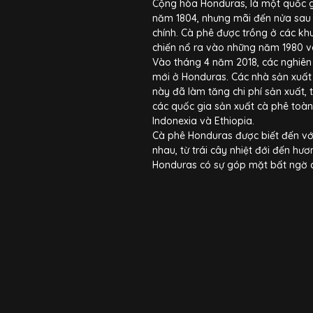
Cộng hòa Honduras, là một quốc g
năm 1804, nhưng mãi đến nửa sau 
chính. Cà phê được trồng ở các kh
chiến nổ ra vào những năm 1980 v
Vào tháng 4 năm 2018, các nghiên 
mới ở Honduras. Các nhà sản xuất c
này đã làm tăng chi phí sản xuất, 
các quốc gia sản xuất cà phê toàn 
Indonexia và Ethiopia.
Cà phê Honduras được biết đến vớ
nhau, từ trái cây nhiệt đới đến hươ
Honduras có sự góp mặt bất ngờ củ