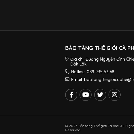
BẢO TÀNG THẾ GIỚI CÀ P
Địa chỉ: Đường Nguyễn Đình Chi
Đắk Lắk
Hotline: 089 935 53 68
Email: baotangthegioicaphe@
© 2023 Bảo tàng Thế giới Cà phê. All Righ
Reserved.