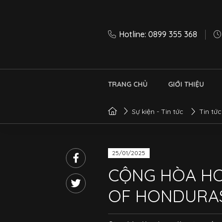
Hotline: 0899 355 368
TRANG CHỦ
GIỚI THIỆU
Sự kiện - Tin tức
Tin tức
25/01/2025
CỘNG HÒA H
OF HONDURA