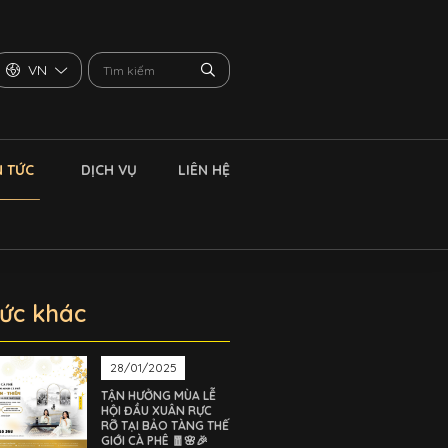
VN
N TỨC
DỊCH VỤ
LIÊN HỆ
tức khác
28/01/2025
TẬN HƯỞNG MÙA LỄ
HỘI ĐẦU XUÂN RỰC
RỠ TẠI BẢO TÀNG THẾ
GIỚI CÀ PHÊ 🧧🌸🎉