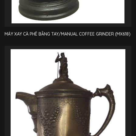
MÁY XAY CÀ PHÊ BẰNG TAY/MANUAL COFFEE GRINDER (MX618)