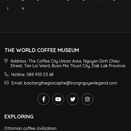
›
»
THE WORLD COFFEE MUSEUM
Address: The Coffee City Urban Area, Nguyen Dinh Chieu
Street, Tan Loi Ward, Buon Ma Thuot City, Dak Lak Province
Hotline: 089 935 53 68
Email: baotangthegioicaphe@trungnguyenlegend.com
EXPLORING
Ottoman coffee civilization