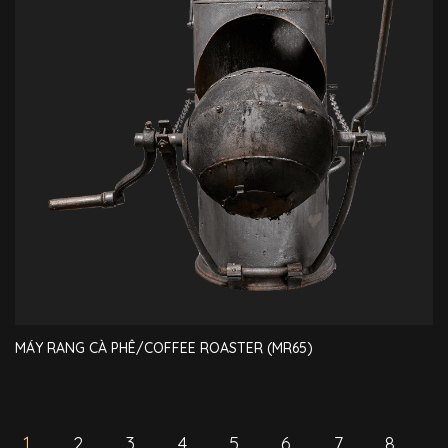
MÁY RANG CÀ PHÊ/COFFEE ROASTER (MR65)
1
2
3
4
5
6
7
8