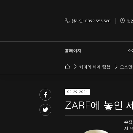
핫라인: 0899 355 368
영업
홈페이지
소
커피의 세계 탐험
오스만
02-29-2024
ZARF에 놓인 
손잡
서 